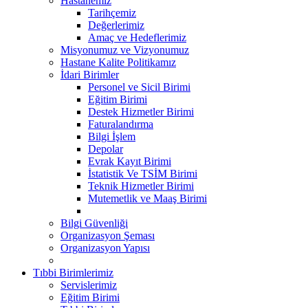
Hastanemiz
Tarihçemiz
Değerlerimiz
Amaç ve Hedeflerimiz
Misyonumuz ve Vizyonumuz
Hastane Kalite Politikamız
İdari Birimler
Personel ve Sicil Birimi
Eğitim Birimi
Destek Hizmetler Birimi
Faturalandırma
Bilgi İşlem
Depolar
Evrak Kayıt Birimi
İstatistik Ve TSİM Birimi
Teknik Hizmetler Birimi
Mutemetlik ve Maaş Birimi
Bilgi Güvenliği
Organizasyon Şeması
Organizasyon Yapısı
Tıbbi Birimlerimiz
Servislerimiz
Eğitim Birimi