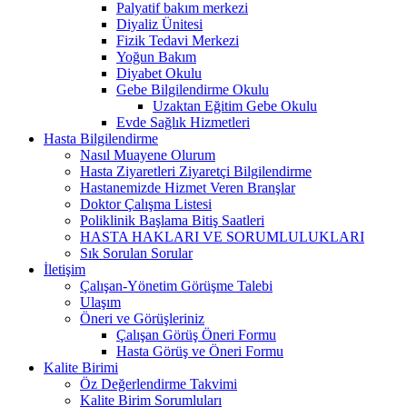
Palyatif bakım merkezi
Diyaliz Ünitesi
Fizik Tedavi Merkezi
Yoğun Bakım
Diyabet Okulu
Gebe Bilgilendirme Okulu
Uzaktan Eğitim Gebe Okulu
Evde Sağlık Hizmetleri
Hasta Bilgilendirme
Nasıl Muayene Olurum
Hasta Ziyaretleri Ziyaretçi Bilgilendirme
Hastanemizde Hizmet Veren Branşlar
Doktor Çalışma Listesi
Poliklinik Başlama Bitiş Saatleri
HASTA HAKLARI VE SORUMLULUKLARI
Sık Sorulan Sorular
İletişim
Çalışan-Yönetim Görüşme Talebi
Ulaşım
Öneri ve Görüşleriniz
Çalışan Görüş Öneri Formu
Hasta Görüş ve Öneri Formu
Kalite Birimi
Öz Değerlendirme Takvimi
Kalite Birim Sorumluları