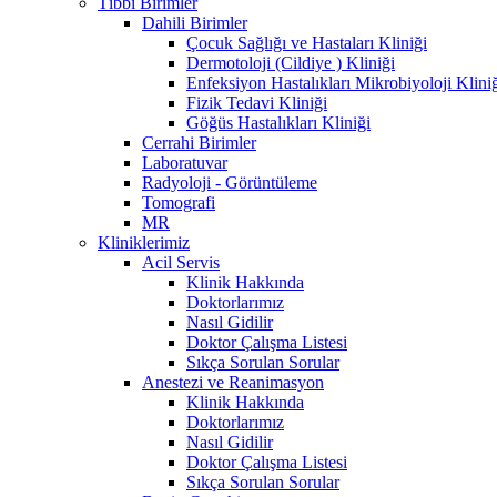
Tıbbi Birimler
Dahili Birimler
Çocuk Sağlığı ve Hastaları Kliniği
Dermotoloji (Cildiye ) Kliniği
Enfeksiyon Hastalıkları Mikrobiyoloji Klini
Fizik Tedavi Kliniği
Göğüs Hastalıkları Kliniği
Cerrahi Birimler
Laboratuvar
Radyoloji - Görüntüleme
Tomografi
MR
Kliniklerimiz
Acil Servis
Klinik Hakkında
Doktorlarımız
Nasıl Gidilir
Doktor Çalışma Listesi
Sıkça Sorulan Sorular
Anestezi ve Reanimasyon
Klinik Hakkında
Doktorlarımız
Nasıl Gidilir
Doktor Çalışma Listesi
Sıkça Sorulan Sorular