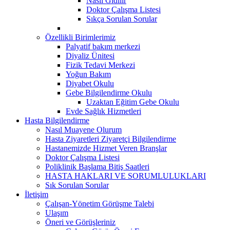
Nasıl Gidilir
Doktor Çalışma Listesi
Sıkça Sorulan Sorular
Özellikli Birimlerimiz
Palyatif bakım merkezi
Diyaliz Ünitesi
Fizik Tedavi Merkezi
Yoğun Bakım
Diyabet Okulu
Gebe Bilgilendirme Okulu
Uzaktan Eğitim Gebe Okulu
Evde Sağlık Hizmetleri
Hasta Bilgilendirme
Nasıl Muayene Olurum
Hasta Ziyaretleri Ziyaretçi Bilgilendirme
Hastanemizde Hizmet Veren Branşlar
Doktor Çalışma Listesi
Poliklinik Başlama Bitiş Saatleri
HASTA HAKLARI VE SORUMLULUKLARI
Sık Sorulan Sorular
İletişim
Çalışan-Yönetim Görüşme Talebi
Ulaşım
Öneri ve Görüşleriniz