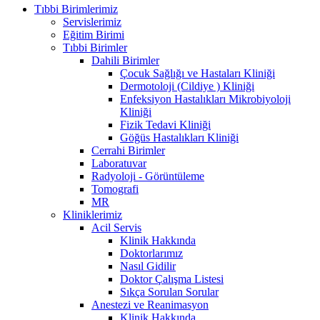
Tıbbi Birimlerimiz
Servislerimiz
Eğitim Birimi
Tıbbi Birimler
Dahili Birimler
Çocuk Sağlığı ve Hastaları Kliniği
Dermotoloji (Cildiye ) Kliniği
Enfeksiyon Hastalıkları Mikrobiyoloji
Kliniği
Fizik Tedavi Kliniği
Göğüs Hastalıkları Kliniği
Cerrahi Birimler
Laboratuvar
Radyoloji - Görüntüleme
Tomografi
MR
Kliniklerimiz
Acil Servis
Klinik Hakkında
Doktorlarımız
Nasıl Gidilir
Doktor Çalışma Listesi
Sıkça Sorulan Sorular
Anestezi ve Reanimasyon
Klinik Hakkında