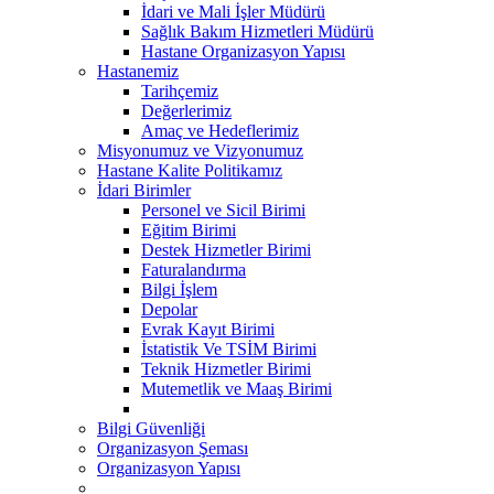
İdari ve Mali İşler Müdürü
Sağlık Bakım Hizmetleri Müdürü
Hastane Organizasyon Yapısı
Hastanemiz
Tarihçemiz
Değerlerimiz
Amaç ve Hedeflerimiz
Misyonumuz ve Vizyonumuz
Hastane Kalite Politikamız
İdari Birimler
Personel ve Sicil Birimi
Eğitim Birimi
Destek Hizmetler Birimi
Faturalandırma
Bilgi İşlem
Depolar
Evrak Kayıt Birimi
İstatistik Ve TSİM Birimi
Teknik Hizmetler Birimi
Mutemetlik ve Maaş Birimi
Bilgi Güvenliği
Organizasyon Şeması
Organizasyon Yapısı