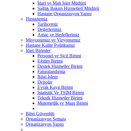
İdari ve Mali İşler Müdürü
Sağlık Bakım Hizmetleri Müdürü
Hastane Organizasyon Yapısı
Hastanemiz
Tarihçemiz
Değerlerimiz
Amaç ve Hedeflerimiz
Misyonumuz ve Vizyonumuz
Hastane Kalite Politikamız
İdari Birimler
Personel ve Sicil Birimi
Eğitim Birimi
Destek Hizmetler Birimi
Faturalandırma
Bilgi İşlem
Depolar
Evrak Kayıt Birimi
İstatistik Ve TSİM Birimi
Teknik Hizmetler Birimi
Mutemetlik ve Maaş Birimi
Bilgi Güvenliği
Organizasyon Şeması
Organizasyon Yapısı