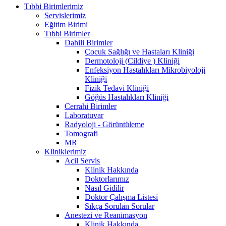
Tıbbi Birimlerimiz
Servislerimiz
Eğitim Birimi
Tıbbi Birimler
Dahili Birimler
Çocuk Sağlığı ve Hastaları Kliniği
Dermotoloji (Cildiye ) Kliniği
Enfeksiyon Hastalıkları Mikrobiyoloji
Kliniği
Fizik Tedavi Kliniği
Göğüs Hastalıkları Kliniği
Cerrahi Birimler
Laboratuvar
Radyoloji - Görüntüleme
Tomografi
MR
Kliniklerimiz
Acil Servis
Klinik Hakkında
Doktorlarımız
Nasıl Gidilir
Doktor Çalışma Listesi
Sıkça Sorulan Sorular
Anestezi ve Reanimasyon
Klinik Hakkında