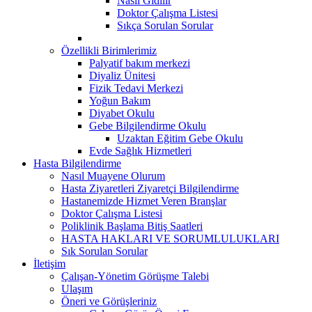
Nasıl Gidilir
Doktor Çalışma Listesi
Sıkça Sorulan Sorular
Özellikli Birimlerimiz
Palyatif bakım merkezi
Diyaliz Ünitesi
Fizik Tedavi Merkezi
Yoğun Bakım
Diyabet Okulu
Gebe Bilgilendirme Okulu
Uzaktan Eğitim Gebe Okulu
Evde Sağlık Hizmetleri
Hasta Bilgilendirme
Nasıl Muayene Olurum
Hasta Ziyaretleri Ziyaretçi Bilgilendirme
Hastanemizde Hizmet Veren Branşlar
Doktor Çalışma Listesi
Poliklinik Başlama Bitiş Saatleri
HASTA HAKLARI VE SORUMLULUKLARI
Sık Sorulan Sorular
İletişim
Çalışan-Yönetim Görüşme Talebi
Ulaşım
Öneri ve Görüşleriniz