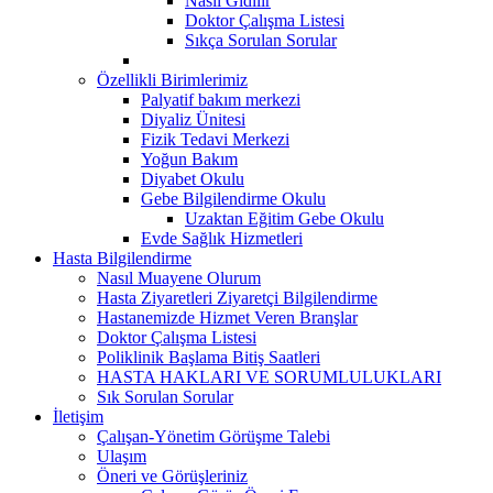
Nasıl Gidilir
Doktor Çalışma Listesi
Sıkça Sorulan Sorular
Özellikli Birimlerimiz
Palyatif bakım merkezi
Diyaliz Ünitesi
Fizik Tedavi Merkezi
Yoğun Bakım
Diyabet Okulu
Gebe Bilgilendirme Okulu
Uzaktan Eğitim Gebe Okulu
Evde Sağlık Hizmetleri
Hasta Bilgilendirme
Nasıl Muayene Olurum
Hasta Ziyaretleri Ziyaretçi Bilgilendirme
Hastanemizde Hizmet Veren Branşlar
Doktor Çalışma Listesi
Poliklinik Başlama Bitiş Saatleri
HASTA HAKLARI VE SORUMLULUKLARI
Sık Sorulan Sorular
İletişim
Çalışan-Yönetim Görüşme Talebi
Ulaşım
Öneri ve Görüşleriniz