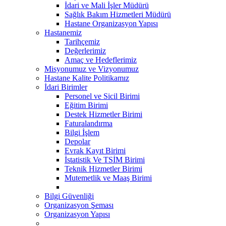
İdari ve Mali İşler Müdürü
Sağlık Bakım Hizmetleri Müdürü
Hastane Organizasyon Yapısı
Hastanemiz
Tarihçemiz
Değerlerimiz
Amaç ve Hedeflerimiz
Misyonumuz ve Vizyonumuz
Hastane Kalite Politikamız
İdari Birimler
Personel ve Sicil Birimi
Eğitim Birimi
Destek Hizmetler Birimi
Faturalandırma
Bilgi İşlem
Depolar
Evrak Kayıt Birimi
İstatistik Ve TSİM Birimi
Teknik Hizmetler Birimi
Mutemetlik ve Maaş Birimi
Bilgi Güvenliği
Organizasyon Şeması
Organizasyon Yapısı