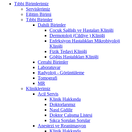
Tıbbi Birimlerimiz
Servislerimiz
Eğitim Birimi
Tıbbi Birimler
Dahili Birimler
Çocuk Sağlığı ve Hastaları Kliniği
Dermotoloji (Cildiye ) Kliniği
Enfeksiyon Hastalıkları Mikrobiyoloji
Kliniği
Fizik Tedavi Kliniği
Göğüs Hastalıkları Kliniği
Cerrahi Birimler
Laboratuvar
Radyoloji - Görüntüleme
Tomografi
MR
Kliniklerimiz
Acil Servis
Klinik Hakkında
Doktorlarımız
Nasıl Gidilir
Doktor Çalışma Listesi
Sıkça Sorulan Sorular
Anestezi ve Reanimasyon
Klinik Hakkında