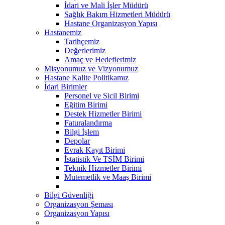
İdari ve Mali İşler Müdürü
Sağlık Bakım Hizmetleri Müdürü
Hastane Organizasyon Yapısı
Hastanemiz
Tarihçemiz
Değerlerimiz
Amaç ve Hedeflerimiz
Misyonumuz ve Vizyonumuz
Hastane Kalite Politikamız
İdari Birimler
Personel ve Sicil Birimi
Eğitim Birimi
Destek Hizmetler Birimi
Faturalandırma
Bilgi İşlem
Depolar
Evrak Kayıt Birimi
İstatistik Ve TSİM Birimi
Teknik Hizmetler Birimi
Mutemetlik ve Maaş Birimi
Bilgi Güvenliği
Organizasyon Şeması
Organizasyon Yapısı