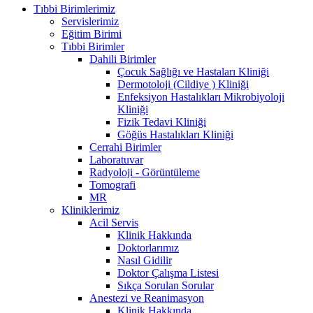
Tıbbi Birimlerimiz
Servislerimiz
Eğitim Birimi
Tıbbi Birimler
Dahili Birimler
Çocuk Sağlığı ve Hastaları Kliniği
Dermotoloji (Cildiye ) Kliniği
Enfeksiyon Hastalıkları Mikrobiyoloji
Kliniği
Fizik Tedavi Kliniği
Göğüs Hastalıkları Kliniği
Cerrahi Birimler
Laboratuvar
Radyoloji - Görüntüleme
Tomografi
MR
Kliniklerimiz
Acil Servis
Klinik Hakkında
Doktorlarımız
Nasıl Gidilir
Doktor Çalışma Listesi
Sıkça Sorulan Sorular
Anestezi ve Reanimasyon
Klinik Hakkında