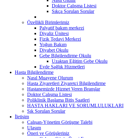
Nasıl Gidilir
Doktor Çalışma Listesi
Sıkça Sorulan Sorular
Özellikli Birimlerimiz
Palyatif bakım merkezi
Diyaliz Ünitesi
Fizik Tedavi Merkezi
Yoğun Bakım
Diyabet Okulu
Gebe Bilgilendirme Okulu
Uzaktan Eğitim Gebe Okulu
Evde Sağlık Hizmetleri
Hasta Bilgilendirme
Nasıl Muayene Olurum
Hasta Ziyaretleri Ziyaretçi Bilgilendirme
Hastanemizde Hizmet Veren Branşlar
Doktor Çalışma Listesi
Poliklinik Başlama Bitiş Saatleri
HASTA HAKLARI VE SORUMLULUKLARI
Sık Sorulan Sorular
İletişim
Çalışan-Yönetim Görüşme Talebi
Ulaşım
Öneri ve Görüşleriniz