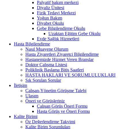
Palyatif bakım merkezi
Diyaliz Ünitesi
Fizik Tedavi Merkezi
Yoğun Bakım
Diyabet Okulu
Gebe Bilgilendirme Okulu
Uzaktan Eğitim Gebe Okulu
Evde Sağlık Hizmetleri
Hasta Bilgilendirme
Nasıl Muayene Olurum
Hasta Ziyaretleri Ziyaretçi Bilgilendirme
Hastanemizde Hizmet Veren Branşlar
Doktor Çalışma Listesi
Poliklinik Başlama Bitiş Saatleri
HASTA HAKLARI VE SORUMLULUKLARI
Sık Sorulan Sorular
İletişim
Çalışan-Yönetim Görüşme Talebi
Ulaşım
Öneri ve Görüşleriniz
Çalışan Görüş Öneri Formu
Hasta Görüş ve Öneri Formu
Kalite Birimi
Öz Değerlendirme Takvimi
Kalite Birim Sorumluları