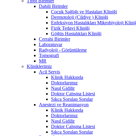
Tıbbi Birimler
Dahili Birimler
Çocuk Sağlığı ve Hastaları Kliniği
Dermotoloji (Cildiye ) Kliniği
Enfeksiyon Hastalıkları Mikrobiyoloji Klini
Fizik Tedavi Kliniği
Göğüs Hastalıkları Kliniği
Cerrahi Birimler
Laboratuvar
Radyoloji - Görüntüleme
Tomografi
MR
Kliniklerimiz
Acil Servis
Klinik Hakkında
Doktorlarımız
Nasıl Gidilir
Doktor Çalışma Listesi
Sıkça Sorulan Sorular
Anestezi ve Reanimasyon
Klinik Hakkında
Doktorlarımız
Nasıl Gidilir
Doktor Çalışma Listesi
Sıkça Sorulan Sorular