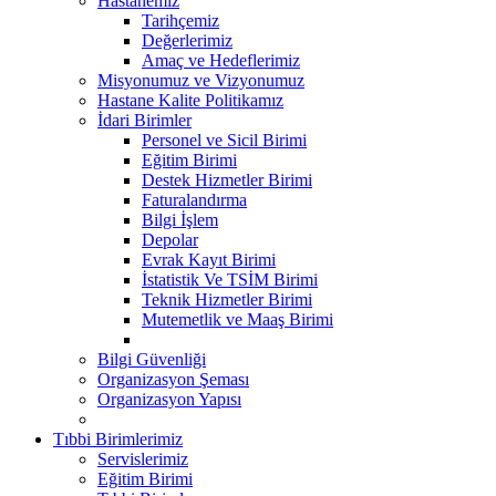
Hastanemiz
Tarihçemiz
Değerlerimiz
Amaç ve Hedeflerimiz
Misyonumuz ve Vizyonumuz
Hastane Kalite Politikamız
İdari Birimler
Personel ve Sicil Birimi
Eğitim Birimi
Destek Hizmetler Birimi
Faturalandırma
Bilgi İşlem
Depolar
Evrak Kayıt Birimi
İstatistik Ve TSİM Birimi
Teknik Hizmetler Birimi
Mutemetlik ve Maaş Birimi
Bilgi Güvenliği
Organizasyon Şeması
Organizasyon Yapısı
Tıbbi Birimlerimiz
Servislerimiz
Eğitim Birimi