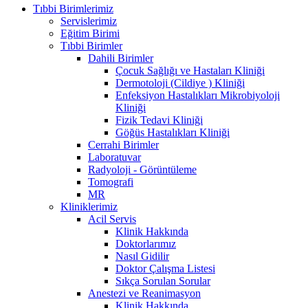
Tıbbi Birimlerimiz
Servislerimiz
Eğitim Birimi
Tıbbi Birimler
Dahili Birimler
Çocuk Sağlığı ve Hastaları Kliniği
Dermotoloji (Cildiye ) Kliniği
Enfeksiyon Hastalıkları Mikrobiyoloji
Kliniği
Fizik Tedavi Kliniği
Göğüs Hastalıkları Kliniği
Cerrahi Birimler
Laboratuvar
Radyoloji - Görüntüleme
Tomografi
MR
Kliniklerimiz
Acil Servis
Klinik Hakkında
Doktorlarımız
Nasıl Gidilir
Doktor Çalışma Listesi
Sıkça Sorulan Sorular
Anestezi ve Reanimasyon
Klinik Hakkında