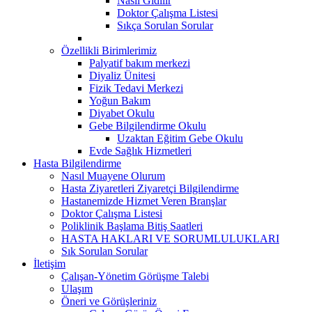
Nasıl Gidilir
Doktor Çalışma Listesi
Sıkça Sorulan Sorular
Özellikli Birimlerimiz
Palyatif bakım merkezi
Diyaliz Ünitesi
Fizik Tedavi Merkezi
Yoğun Bakım
Diyabet Okulu
Gebe Bilgilendirme Okulu
Uzaktan Eğitim Gebe Okulu
Evde Sağlık Hizmetleri
Hasta Bilgilendirme
Nasıl Muayene Olurum
Hasta Ziyaretleri Ziyaretçi Bilgilendirme
Hastanemizde Hizmet Veren Branşlar
Doktor Çalışma Listesi
Poliklinik Başlama Bitiş Saatleri
HASTA HAKLARI VE SORUMLULUKLARI
Sık Sorulan Sorular
İletişim
Çalışan-Yönetim Görüşme Talebi
Ulaşım
Öneri ve Görüşleriniz