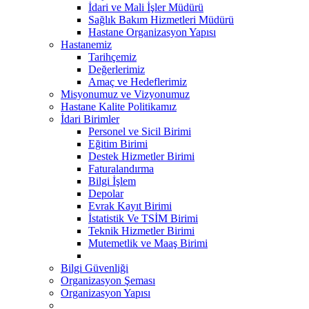
İdari ve Mali İşler Müdürü
Sağlık Bakım Hizmetleri Müdürü
Hastane Organizasyon Yapısı
Hastanemiz
Tarihçemiz
Değerlerimiz
Amaç ve Hedeflerimiz
Misyonumuz ve Vizyonumuz
Hastane Kalite Politikamız
İdari Birimler
Personel ve Sicil Birimi
Eğitim Birimi
Destek Hizmetler Birimi
Faturalandırma
Bilgi İşlem
Depolar
Evrak Kayıt Birimi
İstatistik Ve TSİM Birimi
Teknik Hizmetler Birimi
Mutemetlik ve Maaş Birimi
Bilgi Güvenliği
Organizasyon Şeması
Organizasyon Yapısı