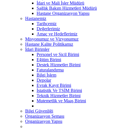
İdari ve Mali İşler Müdürü
Sağlık Bakım Hizmetleri Müdürü
Hastane Organizasyon Yapısı
Hastanemiz
Tarihçemiz
Değerlerimiz
Amaç ve Hedeflerimiz
Misyonumuz ve Vizyonumuz
Hastane Kalite Politikamız
İdari Birimler
Personel ve Sicil Birimi
Eğitim Birimi
Destek Hizmetler Birimi
Faturalandırma
Bilgi İşlem
Depolar
Evrak Kayıt Birimi
İstatistik Ve TSİM Birimi
Teknik Hizmetler Birimi
Mutemetlik ve Maaş Birimi
Bilgi Güvenliği
Organizasyon Şeması
Organizasyon Yapısı