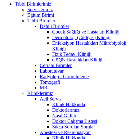
Tıbbi Birimlerimiz
Servislerimiz
Eğitim Birimi
Tıbbi Birimler
Dahili Birimler
Çocuk Sağlığı ve Hastaları Kliniği
Dermotoloji (Cildiye ) Kliniği
Enfeksiyon Hastalıkları Mikrobiyoloji
Kliniği
Fizik Tedavi Kliniği
Göğüs Hastalıkları Kliniği
Cerrahi Birimler
Laboratuvar
Radyoloji - Görüntüleme
Tomografi
MR
Kliniklerimiz
Acil Servis
Klinik Hakkında
Doktorlarımız
Nasıl Gidilir
Doktor Çalışma Listesi
Sıkça Sorulan Sorular
Anestezi ve Reanimasyon
Klinik Hakkında