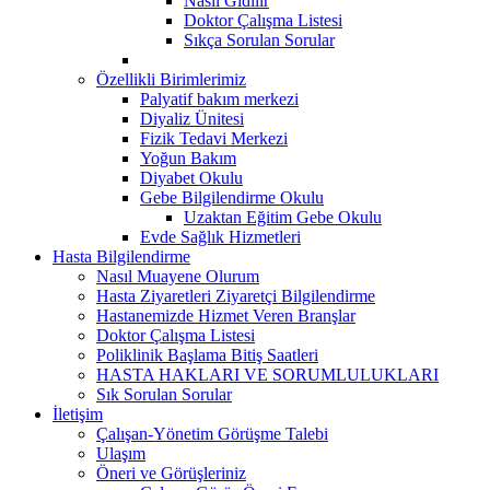
Nasıl Gidilir
Doktor Çalışma Listesi
Sıkça Sorulan Sorular
Özellikli Birimlerimiz
Palyatif bakım merkezi
Diyaliz Ünitesi
Fizik Tedavi Merkezi
Yoğun Bakım
Diyabet Okulu
Gebe Bilgilendirme Okulu
Uzaktan Eğitim Gebe Okulu
Evde Sağlık Hizmetleri
Hasta Bilgilendirme
Nasıl Muayene Olurum
Hasta Ziyaretleri Ziyaretçi Bilgilendirme
Hastanemizde Hizmet Veren Branşlar
Doktor Çalışma Listesi
Poliklinik Başlama Bitiş Saatleri
HASTA HAKLARI VE SORUMLULUKLARI
Sık Sorulan Sorular
İletişim
Çalışan-Yönetim Görüşme Talebi
Ulaşım
Öneri ve Görüşleriniz